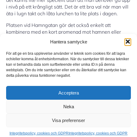
i nivå på ett krångligt sätt. Det är ett bra val när man vill
äta i lugn takt och låta lunchen ta lite plats i dagen.
Platsen vid Hamngatan gör det också enkelt att
kombinera med en kort promenad mot hamnen eller
genom de äldre kvarteren i centrum. För den som vill ha
Hantera samtycke
en lunch som känns som en liten paus från allt annat,
snarare än bara ett snabbt stopp, brukar det här fungera
För att ge en bra upplevelse använder vi teknik som cookies för att lagra
väldigt bra.
och/eller komma åt enhetsinformation. När du samtycker till dessa tekniker
kan vi behandla data som surfbeteende eller unika ID:n på denna
Öppettider och adress
webbplats. Om du inte samtycker eller om du återkallar ditt samtycke kan
detta påverka vissa funktioner negativt.
Öppettider (lunch): Tisdag–fredag 11.30–15.00,
lördag 12.00–15.00
Acceptera
Adress: Hamngatan 13, 271 43 Ystad
Neka
Visa preferenser
© 2025 YAB – Ystad, äventyr och bad. E-post:
kontakt@yab.se
Integritetspolicy, cookies och GDPR
Integritetspolicy, cookies och GDPR