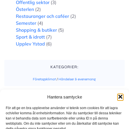
Offentlig sektor
(3)
Österlen
(2)
Restauranger och caféer
(2)
Semester
(4)
Shopping & butiker
(5)
Sport & idrott
(7)
Upplev Ystad
(6)
KATEGORIER:
Företagsklimat
/
Händelser & evenemang
Hantera samtycke
ETIKETTER:
Inga etiketter
För att ge en bra upplevelse använder vi teknik som cookies för att lagra
och/eller komma åt enhetsinformation. När du samtycker till dessa tekniker
kan vi behandla data som surfbeteende eller unika ID:n på denna
webbplats. Om du inte samtycker eller om du återkallar ditt samtycke kan
detta påverka vissa funktioner negativt.