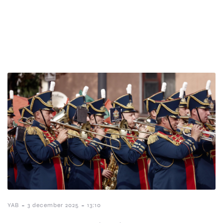
-
-
YAB
3 december 2025
13:10