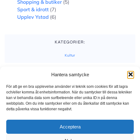
Shopping & butiker
(5)
Sport & idrott
(7)
Upplev Ystad
(6)
KATEGORIER:
Kultur
Hantera samtycke
ETIKETTER:
Inga etiketter
För att ge en bra upplevelse använder vi teknik som cookies för att lagra
och/eller komma åt enhetsinformation. När du samtycker till dessa tekniker
kan vi behandla data som surfbeteende eller unika ID:n på denna
webbplats. Om du inte samtycker eller om du återkallar ditt samtycke kan
detta påverka vissa funktioner negativt.
Föregående
Nästa
Acceptera
Kommentarer är stängda