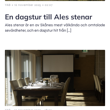
-
-
YAB
16 november 2025
02:07
En dagstur till Ales stenar
Ales stenar är en av Skånes mest välkända och omtalade
sevärdheter, och en dagstur hit från […]
-
-