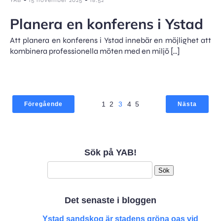
YAB
15 november 2025
18:52
Planera en konferens i Ystad
Att planera en konferens i Ystad innebär en möjlighet att
kombinera professionella möten med en miljö […]
1
2
3
4
5
Föregående
Nästa
Sök på YAB!
Sök
efter:
Det senaste i bloggen
Ystad sandskog är stadens gröna oas vid