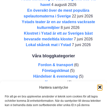
havet
4 augusti 2026
En översikt över de mest populära
spelautomaterna i Sverige
22 juni 2026
Ystads teater är en av stadens vackraste
kulturmiljöer
8 juni 2026
Klostret i Ystad är ett av Sveriges bäst
bevarade medeltida kloster
7 juni 2026
Lokal skånsk mat i Ystad
7 juni 2026
Våra bloggkategorier
Fordon & transport
(6)
Företagsklimat
(5)
Händelser & evenemang
(5)
Kommunen
(4)
Hantera samtycke
Kultur
(5)
Offentlig sektor
(3)
För att ge en bra upplevelse använder vi teknik som cookies för att lagra
Österlen
(2)
och/eller komma åt enhetsinformation. När du samtycker till dessa tekniker
Restauranger och caféer
(2)
kan vi behandla data som surfbeteende eller unika ID:n på denna