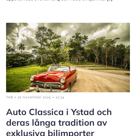
-
-
YAB
26 november 2025
23:34
Auto Classica i Ystad och
deras långa tradition av
exklusiva bilimporter